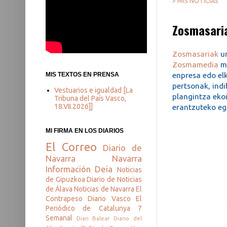
> MIS NOTICIAS
Zosmasari
Zosmasariak
ur
Zosmamedia
me
enpresa edo elk
MIS TEXTOS EN PRENSA
pertsonak, ind
Vestuarios e igualdad [La
plangintza ekoi
Tribuna del País Vasco,
18.VII.2026]]
erantzuteko eg
MI FIRMA EN LOS DIARIOS
El Correo
Diario de
Navarra
Navarra
Información
Deia
Noticias
de Gipuzkoa
Diario de Noticias
de Álava
Noticias de Navarra
El
Contrapeso
Diario Vasco
El
Periódico de Catalunya
7
Semanal
Diari Balear
Diario del