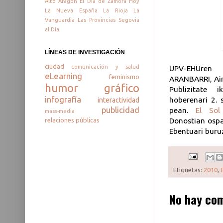
Alto Aragón
El Día de Zamora
Hoy
La Nueva España
La Rioja
La
Vanguardia
Las Provincias
Segovia
al Día
LÍNEAS DE INVESTIGACIÓN
ciudad
comunicación y salud
UPV-EHUren
eLearning
feminismo
ARANBARRI, Ai
humor gráfico
Publizitate 
infografía
hoberenari 2. 
interactividad
publicidad
pean.
El Sol
mass-media
Donostian ospa
relaciones públicas
Ebentuari buru
Etiquetas:
2010
,
No hay com