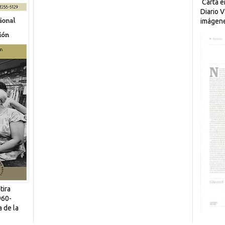
Carta en
Diario V
imágene
tira
960-
a de la