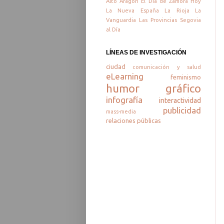
Alto Aragón
El Día de Zamora
Hoy
La Nueva España
La Rioja
La
Vanguardia
Las Provincias
Segovia
al Día
LÍNEAS DE INVESTIGACIÓN
ciudad
comunicación y salud
eLearning
feminismo
humor gráfico
infografía
interactividad
publicidad
mass-media
relaciones públicas