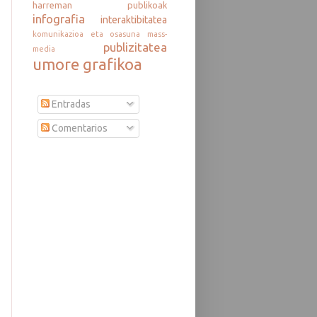
harreman publikoak
infografia
interaktibitatea
komunikazioa eta osasuna
mass-
publizitatea
media
umore grafikoa
Entradas
Comentarios