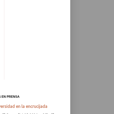
S EN PRENSA
versidad en la encrucijada