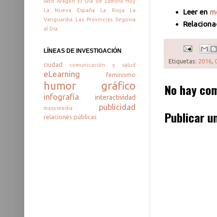
Alto Aragón
El Día de Zamora
Hoy
La Nueva España
La Rioja
La
Leer en
me
Vanguardia
Las Provincias
Segovia
Relaciona
al Día
LÍNEAS DE INVESTIGACIÓN
Etiquetas:
2016
,
ciudad
comunicación y salud
eLearning
feminismo
humor gráfico
No hay com
infografía
interactividad
publicidad
mass-media
Publicar u
relaciones públicas