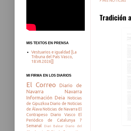
> MIS NOTICIAS
Tradición a
MIS TEXTOS EN PRENSA
Vestuarios e igualdad [La
Tribuna del País Vasco,
18.VII.2026]]
MI FIRMA EN LOS DIARIOS
El Correo
Diario de
Navarra
Navarra
Información
Deia
Noticias
de Gipuzkoa
Diario de Noticias
de Álava
Noticias de Navarra
El
Contrapeso
Diario Vasco
El
Periódico de Catalunya
7
Semanal
Diari Balear
Diario del