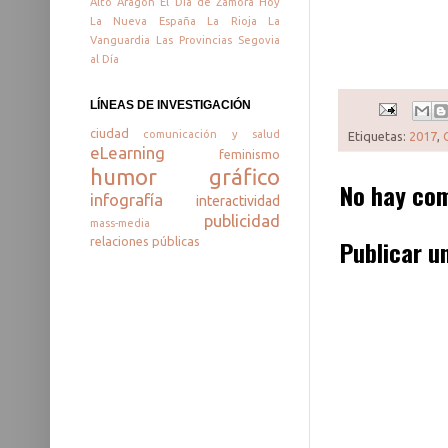
Alto Aragón
El Día de Zamora
Hoy
La Nueva España
La Rioja
La
Vanguardia
Las Provincias
Segovia
al Día
LÍNEAS DE INVESTIGACIÓN
ciudad
comunicación y salud
Etiquetas:
2017
,
eLearning
feminismo
humor gráfico
No hay com
infografía
interactividad
publicidad
mass-media
Publicar u
relaciones públicas