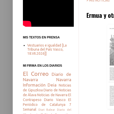
> MIS NOTICIAS
Ermua y ot
MIS TEXTOS EN PRENSA
Vestuarios e igualdad [La
Tribuna del País Vasco,
18.VII.2026]]
MI FIRMA EN LOS DIARIOS
El Correo
Diario de
Navarra
Navarra
Información
Deia
Noticias
de Gipuzkoa
Diario de Noticias
de Álava
Noticias de Navarra
El
Contrapeso
Diario Vasco
El
Periódico de Catalunya
7
Semanal
Diari Balear
Diario del