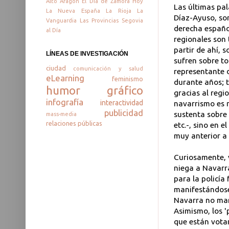
Alto Aragón
El Día de Zamora
Hoy
Las últimas pal
La Nueva España
La Rioja
La
Díaz-Ayuso, son
Vanguardia
Las Provincias
Segovia
derecha español
al Día
regionales son t
partir de ahí, s
LÍNEAS DE INVESTIGACIÓN
sufren sobre to
ciudad
comunicación y salud
representante 
eLearning
feminismo
durante años; t
humor gráfico
gracias al regi
infografía
interactividad
navarrismo es n
publicidad
sustenta sobre 
mass-media
relaciones públicas
etc.-, sino en e
muy anterior a 
Curiosamente, 
niega a Navarr
para la policía
manifestándose
Navarra no man
Asimismo, los '
que están vota