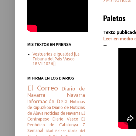
> MIS NOTICIAS
Paletos
Texto publicad
Leer en medio o
--
MIS TEXTOS EN PRENSA
Vestuarios e igualdad [La
Tribuna del País Vasco,
18.VII.2026]]
MI FIRMA EN LOS DIARIOS
El Correo
Diario de
Navarra
Navarra
Información
Deia
Noticias
de Gipuzkoa
Diario de Noticias
de Álava
Noticias de Navarra
El
Contrapeso
Diario Vasco
El
Periódico de Catalunya
7
Semanal
Diari Balear
Diario del