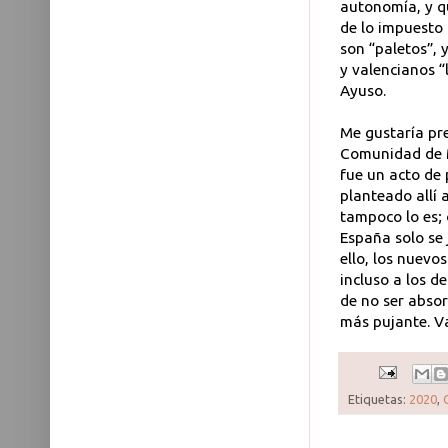
autonomía, y qu
de lo impuesto 
son “paletos”, 
y valencianos “
Ayuso.
Me gustaría pre
Comunidad de M
fue un acto de 
planteado allí 
tampoco lo es; 
España solo se 
ello, los nuevo
incluso a los d
de no ser abso
más pujante. Va
Etiquetas:
2020
,