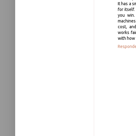
It has a s
for itself
you win.
machines
cost, an
works fai
with how 
Respond