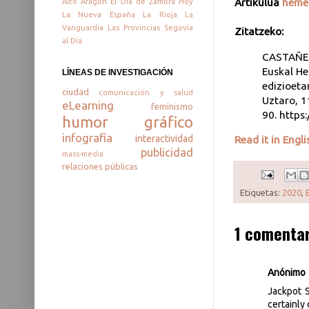
Artikulua
heme
Alto Aragón
El Día de Zamora
Hoy
La Nueva España
La Rioja
La
Vanguardia
Las Provincias
Segovia
Zitatzeko:
al Día
CASTAÑED
Euskal He
LÍNEAS DE INVESTIGACIÓN
edizioeta
ciudad
comunicación y salud
Uztaro, 1
eLearning
feminismo
90. https
humor gráfico
infografía
interactividad
Read it in Engli
publicidad
mass-media
relaciones públicas
Etiquetas:
2020
,
1 comentar
Anónimo
Jackpot S
certainly