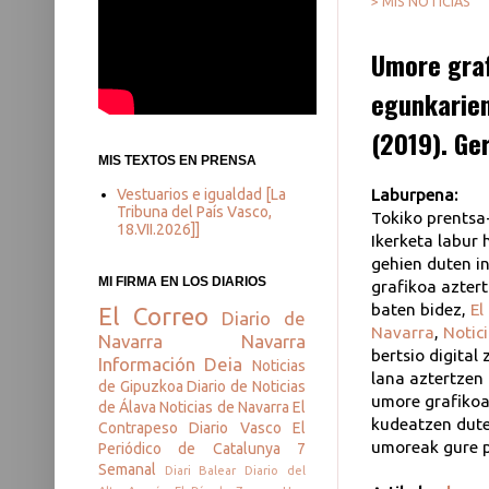
> MIS NOTICIAS
Umore graf
egunkarien
(2019). Ge
MIS TEXTOS EN PRENSA
Vestuarios e igualdad [La
Laburpena:
Tribuna del País Vasco,
Tokiko prentsa-
18.VII.2026]]
Ikerketa labur
gehien duten i
MI FIRMA EN LOS DIARIOS
grafikoa aztert
baten bidez,
El
El Correo
Diario de
Navarra
,
Notic
Navarra
Navarra
bertsio digital
Información
Deia
Noticias
lana aztertzen 
de Gipuzkoa
Diario de Noticias
umore grafikoa
de Álava
Noticias de Navarra
El
kudeatzen dute
Contrapeso
Diario Vasco
El
umoreak gure 
Periódico de Catalunya
7
Semanal
Diari Balear
Diario del