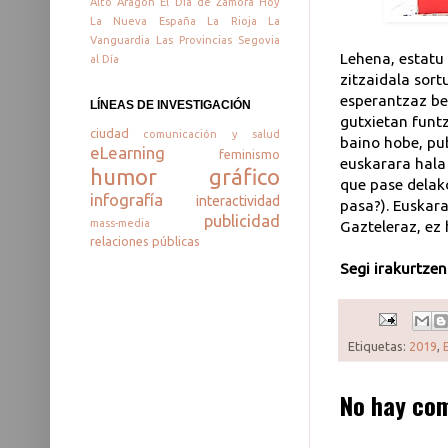
Alto Aragón
El Día de Zamora
Hoy
La Nueva España
La Rioja
La
Vanguardia
Las Provincias
Segovia
Lehena, estatu
al Día
zitzaidala sort
esperantzaz bet
LÍNEAS DE INVESTIGACIÓN
gutxietan funt
ciudad
comunicación y salud
baino hobe, pub
eLearning
feminismo
euskarara hala
humor gráfico
que pase delakot
infografía
interactividad
pasa?). Euskara
publicidad
mass-media
Gazteleraz, ez 
relaciones públicas
Segi irakurtze
Etiquetas:
2019
,
No hay com