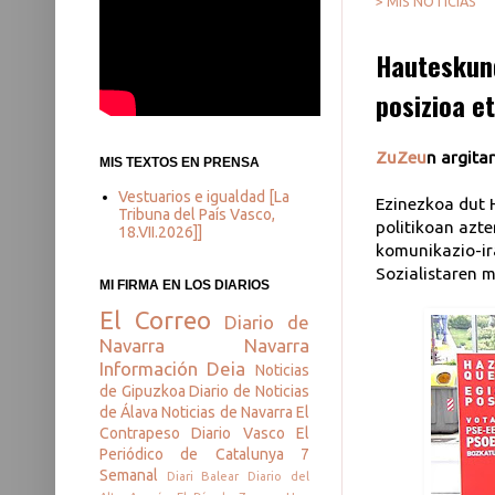
> MIS NOTICIAS
Hauteskun
posizioa e
ZuZeu
n argita
MIS TEXTOS EN PRENSA
Vestuarios e igualdad [La
Ezinezkoa dut 
Tribuna del País Vasco,
politikoan azte
18.VII.2026]]
komunikazio-ir
Sozialistaren 
MI FIRMA EN LOS DIARIOS
El Correo
Diario de
Navarra
Navarra
Información
Deia
Noticias
de Gipuzkoa
Diario de Noticias
de Álava
Noticias de Navarra
El
Contrapeso
Diario Vasco
El
Periódico de Catalunya
7
Semanal
Diari Balear
Diario del