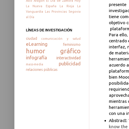
Alto Aragón
El Día de Zamora
Hoy
presente
La Nueva España
La Rioja
La
investiga
Vanguardia
Las Provincias
Segovia
tiene com
al Día
objetivo 
plataform
LÍNEAS DE INVESTIGACIÓN
Para ello,
ciudad
comunicación y salud
centrado e
eLearning
feminismo
interfaz,
humor gráfico
de materi
infografía
interactividad
herramien
publicidad
acuerdo a
mass-media
relaciones públicas
plataform
bien Mood
posibilid
requirien
aprovecha
mientras 
herramien
con una in
Abstract:
know the c