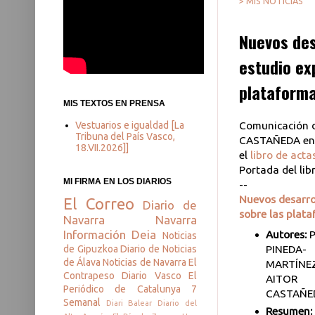
> MIS NOTICIAS
Nuevos des
estudio ex
plataform
MIS TEXTOS EN PRENSA
Vestuarios e igualdad [La
Comunicación 
Tribuna del País Vasco,
CASTAÑEDA en
18.VII.2026]]
el
libro de acta
Portada del li
MI FIRMA EN LOS DIARIOS
--
Nuevos desarrol
El Correo
Diario de
sobre las plat
Navarra
Navarra
Información
Deia
Autores:
Noticias
PINEDA-
de Gipuzkoa
Diario de Noticias
de Álava
Noticias de Navarra
El
MARTÍNE
Contrapeso
Diario Vasco
El
AITOR
Periódico de Catalunya
7
CASTAÑE
Semanal
Diari Balear
Diario del
Resumen