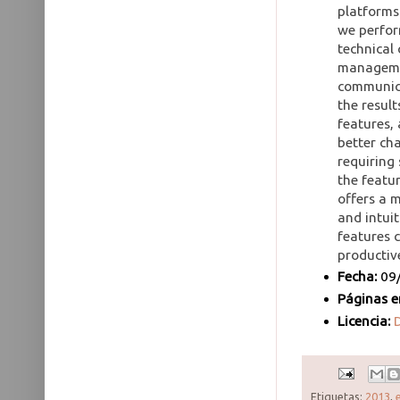
platforms
we perfor
technical 
managemen
communica
the result
features,
better cha
requiring 
the featu
offers a 
and intuit
features 
productiv
Fecha:
09
Páginas en
Licencia:
Etiquetas:
2013
,