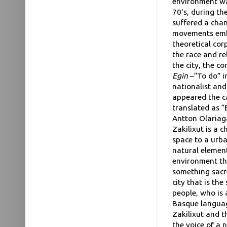
environment was
70's, during th
suffered a cha
movements embr
theoretical cor
the race and re
the city, the c
Egin
–“To do” 
nationalist and
appeared the c
translated as “
Antton Olariaga
Zakilixut is a 
space to a urb
natural elemen
environment t
something sacre
city that is th
people, who is 
Basque language
Zakilixut and 
the voice of a 