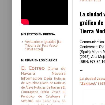
> MIS NOTICIAS
La ciudad 
gráfico de 
Tierra Mad
MIS TEXTOS EN PRENSA
Vestuarios e igualdad [La
Communication of
Tribuna del País Vasco,
Conference
The 
18.VII.2026]]
(Spain) March 20
(2019), Ana Mejó
MI FIRMA EN LOS DIARIOS
ISBN: 978-84-1
El Correo
Diario de
--
Navarra
Navarra
Información
Deia
La ciudad vasca
Noticias
de Gipuzkoa
Diario de Noticias
“Zakilixut” (19
de Álava
Noticias de Navarra
El
Contrapeso
Diario Vasco
El
Periódico de Catalunya
7
Semanal
Diari Balear
Diario del